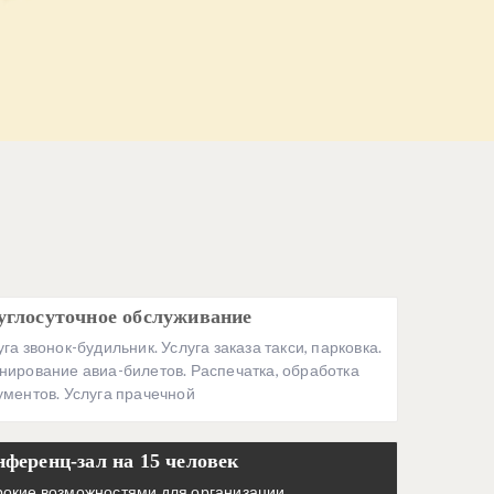
углосуточное обслуживание
уга звонок-будильник. Услуга заказа такси, парковка.
нирование авиа-билетов. Распечатка, обработка
ументов. Услуга прачечной
нференц-зал на 15 человек
окие возможностями для организации