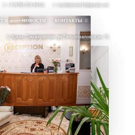
+7 (978) 723 44 06
tavridahotel15@gmail.com
УГИ
НОВОСТИ
КОНТАКТЫ
Крым,
Симферополь,
ул.Петропавловская, 16