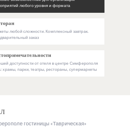
оприятий любого уровня и формата
сторан
кеты любой сложности. Комплексный завтрак.
дварительный заказ
стопримечательности
ешей доступности от отеля в центре Симферополя
ь: храмы, парки, театры, рестораны, супермаркеты
ал
ерополе гостиницы «Таврическая»