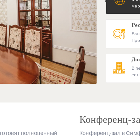
мер
Ре
Бан
Пре
До
В п
ест
Конференц-з
 готовят полноценный
Конференц-зал в Симф