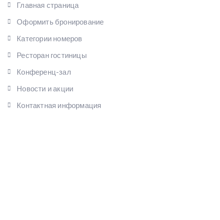
Главная страница
Оформить бронирование
Категории номеров
Ресторан гостиницы
Конференц-зал
Новости и акции
Контактная информация
НАШИ КОНТАКТЫ
Россия Р.Крым, Симферополь, ул.Петропавловская, 16
+7 (3652) 254 621
+7 (978) 723 44 06
tavridahotel15@gmail.com